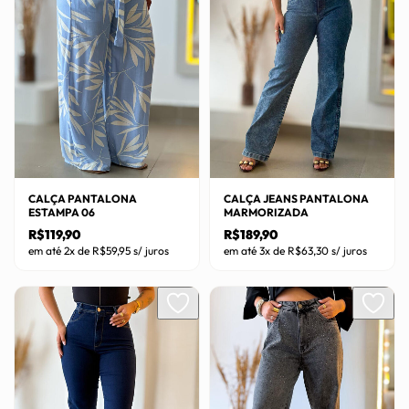
CALÇA PANTALONA
CALÇA JEANS PANTALONA
ESTAMPA 06
MARMORIZADA
R$
119,90
R$
189,90
em até 2x de
R$
59,95
s/ juros
em até 3x de
R$
63,30
s/ juros
Este
Este
produto
produto
tem
tem
várias
várias
variantes.
variantes.
As
As