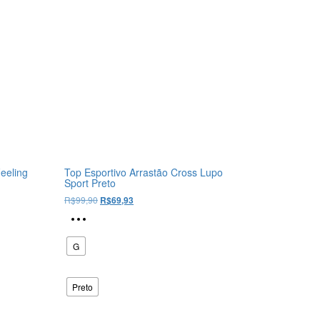
eeling
Top Esportivo Arrastão Cross Lupo
Sport Preto
O
O
R$
99,90
R$
69,93
preço
preço
Este
original
atual
produto
era:
é:
tem
G
R$99,90.
R$69,93.
várias
variantes.
Preto
As
opções
podem