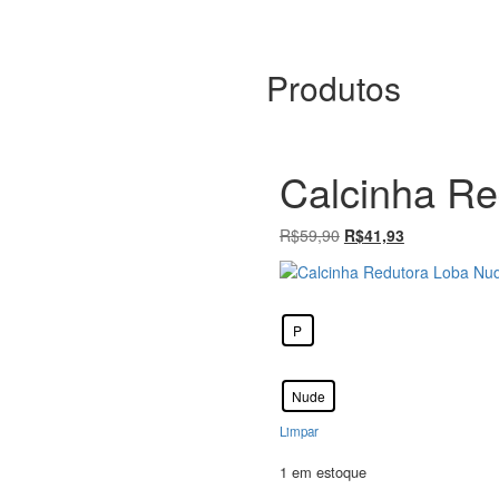
Produtos
Calcinha R
O
O
R$
59,90
R$
41,93
preço
preço
original
atual
Tamanho
: P
era:
é:
R$59,90.
R$41,93.
P
Cor
: Nude
Nude
Limpar
1 em estoque