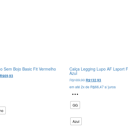
o Sem Bojo Basic Fit Vermelho
Calça Legging Lupo AF Lsport F
Azul
O
O
R$
69,93
O
O
R$
189,90
preço
preço
R$
132,93
Este
preço
preço
original
atual
em até 2x de
R$
66,47
s/ juros
produto
original
atual
era:
é:
Este
tem
era:
é:
R$99,90.
R$69,93.
produto
R$189,90.
R$132,93.
várias
tem
GG
variantes.
várias
ho
As
variantes.
opções
Azul
As
podem
opções