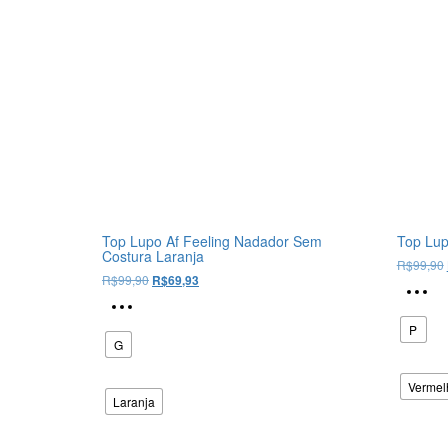
Top Lupo Af Feeling Nadador Sem
Top Lup
Costura Laranja
R$
99,90
O
O
R$
99,90
R$
69,93
preço
preço
Este
original
atual
produto
P
era:
é:
tem
G
R$99,90.
R$69,93.
várias
variantes.
Vermel
Laranja
As
opções
podem