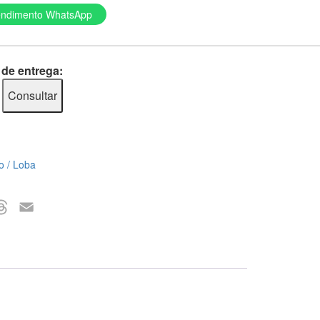
endimento WhatsApp
 de entrega:
Consultar
o / Loba
ger
Threads
Email