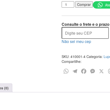
Calcinha
Comprar
At
Redutora
Loba
Nude
quantidade
Consulte o frete e o prazo
Não sei meu cep
SKU:
410001-4
Categoria:
Lup
Compartilhe:
WhatsApp
Telegram
Facebook
Messen
X
es (0)