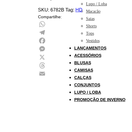
Lupo / Loba
SKU:
6782B
Tag:
HD
Macacão
Compartilhe:
Saias
Shorts
WhatsApp
Tops
Telegram
Vestidos
LANÇAMENTOS
Facebook
ACESSÓRIOS
Messenger
BLUSAS
X
CAMISAS
Threads
CALÇAS
Email
CONJUNTOS
LUPO / LOBA
PROMOÇÃO DE INVERNO