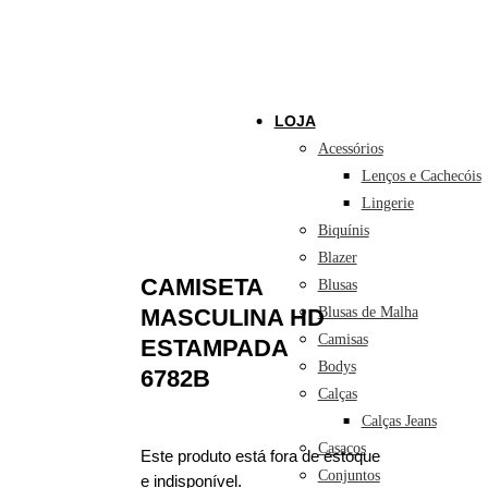
LOJA
Acessórios
Lenços e Cachecóis
Lingerie
Biquínis
Blazer
CAMISETA
Blusas
Blusas de Malha
MASCULINA HD
Camisas
ESTAMPADA
Bodys
6782B
Calças
Calças Jeans
Casacos
Este produto está fora de estoque
Conjuntos
e indisponível.