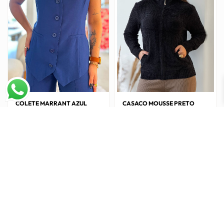
As
variantes.
opções
As
podem
opções
ser
podem
escolhidas
ser
na
escolhidas
página
na
do
página
produto
do
COLETE MARRANT AZUL
CASACO MOUSSE PRETO
MARINHO
O
O
R$
111,90
produto
R$
159,90
preço
preço
O
O
R$
69,90
R$
99,90
em até 2x de
R$
55,95
s/ juros
original
atual
preço
preço
era:
é:
original
atual
Este
Este
R$159,90.
R$111,90.
era:
é:
R$99,90.
R$69,90.
produto
produto
tem
tem
várias
várias
variantes.
variantes.
As
As
opções
opções