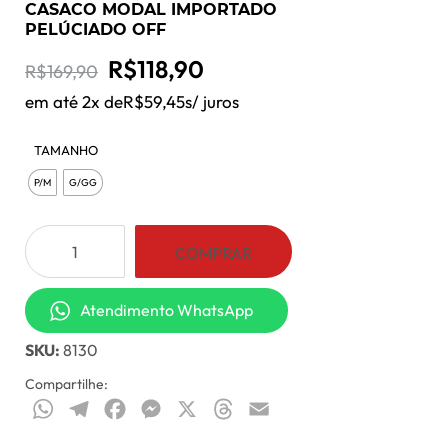
CASACO MODAL IMPORTADO
PELÚCIADO OFF
O
O
R$
118,90
R$
169,90
preço
preço
em até 2x de
R$
59,45
s/ juros
original
atual
TAMANHO
era:
é:
P/M
G/GG
R$169,90.
R$118,90.
Casaco
COMPRAR
Modal
Importado
Atendimento WhatsApp
Pelúciado
Off
SKU:
8130
quantidade
Compartilhe:
WhatsApp
Telegram
Facebook
Messenger
X
Threads
Email