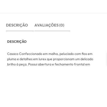
DESCRIÇÃO
AVALIAÇÕES (0)
DESCRIÇÃO
Casaco Confeccionado em malha, peluciado com fios em
pluma e detalhes em lurex que proporcionam um delicado
brilho à peça. Possui abertura e fechamento frontal em
botões. Com toque macio e extremamente confortável.
COMPOSIÇÃO:
39% Viscose / 19% Modal / 17% Elastano / 15% Poliamida e 10%
Algodão.
TAMANHO: