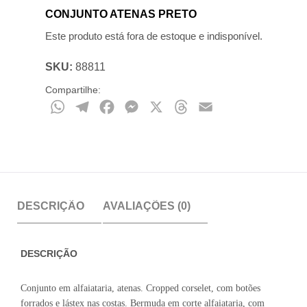
CONJUNTO ATENAS PRETO
Este produto está fora de estoque e indisponível.
SKU:
88811
Compartilhe:
WhatsApp
Telegram
Facebook
Messenger
X
Threads
Email
DESCRIÇÃO
AVALIAÇÕES (0)
DESCRIÇÃO
Conjunto em alfaiataria, atenas. Cropped corselet, com botões
forrados e lástex nas costas. Bermuda em corte alfaiataria, com