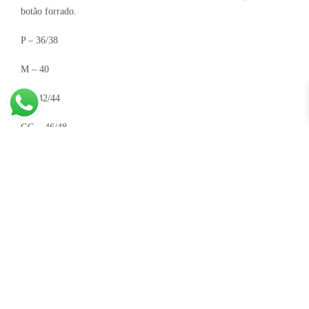
botão forrado.
P – 36/38
M – 40
G – 42/44
GG – 46/48
Modelo usou o P
Altura: 165 cm
Busto: 85 cm
Cintura: 76 cm
Quadril: 106 cm