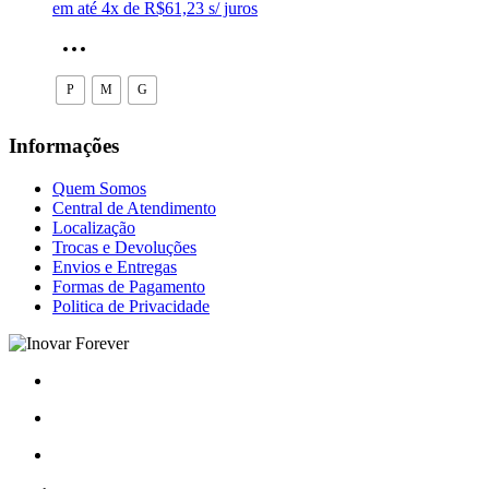
em até 4x de
R$
61,23
s/ juros
do
original
atual
produto
era:
é:
Este
R$349,90.
R$244,90.
produto
tem
P
M
G
várias
variantes.
As
Informações
opções
podem
Quem Somos
ser
Central de Atendimento
escolhidas
Localização
na
Trocas e Devoluções
página
Envios e Entregas
do
Formas de Pagamento
produto
Politica de Privacidade