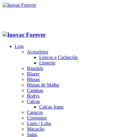
Loja
Acessórios
Lenços e Cachecóis
Lingerie
Biquínis
Blazer
Blusas
Blusas de Malha
Camisas
Bodys
Calças
Calças Jeans
Casacos
Conjuntos
Lupo / Loba
Macacão
Saias