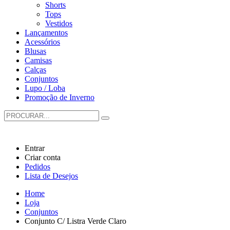
Shorts
Tops
Vestidos
Lançamentos
Acessórios
Blusas
Camisas
Calças
Conjuntos
Lupo / Loba
Promoção de Inverno
Entrar
Criar conta
Pedidos
Lista de Desejos
Home
Loja
Conjuntos
Conjunto C/ Listra Verde Claro