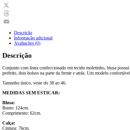
Messenger
X
Threads
Email
Descrição
Informação adicional
Avaliações (0)
Descrição
Conjunto com listra confeccionado em tecido moletinho, blusa possui
perfeito, dois bolsos na parte da frente e atrás. Um modelo confortável
Tamanho único, veste do 38 ao 46.
MEDIDAS SEM ESTICAR:
Blusa:
Busto: 124cm.
Comprimento: 62cm.
Calça:
Cintura: 76cm.