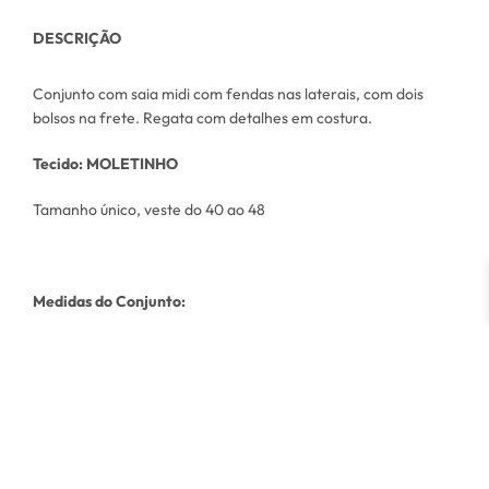
DESCRIÇÃO
Conjunto com saia midi com fendas nas laterais, com dois
bolsos na frete. Regata com detalhes em costura.
Tecido: MOLETINHO
Tamanho único, veste do 40 ao 48
Medidas do Conjunto:
Busto 114cm
Quadril: 116cm
Medidas da Modelo
Altura: 178 cm