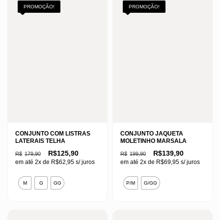
PROMOÇÃO!
PROMOÇÃO!
CONJUNTO COM LISTRAS
CONJUNTO JAQUETA
LATERAIS TELHA
MOLETINHO MARSALA
O
O
O
O
R$
125,90
R$
139,90
R$
179,90
R$
199,90
preço
preço
preço
preço
em até 2x de
R$
62,95
s/ juros
em até 2x de
R$
69,95
s/ juros
original
atual
original
atual
era:
é:
era:
é:
Este
Este
R$179,90.
R$125,90.
R$199,90.
R$139,90.
M
G
GG
P/M
G/GG
produto
produto
tem
tem
várias
várias