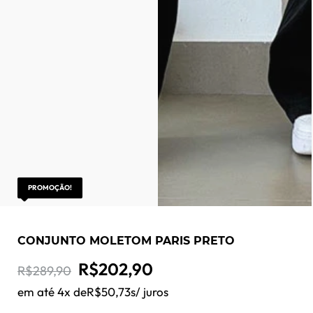
PROMOÇÃO!
CONJUNTO MOLETOM PARIS PRETO
O
O
R$
202,90
R$
289,90
preço
preço
em até 4x de
R$
50,73
s/ juros