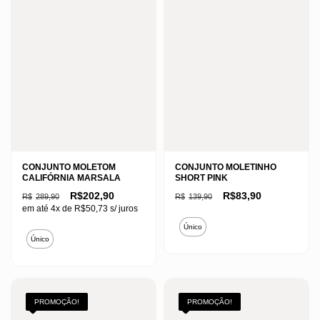
CONJUNTO MOLETOM
CONJUNTO MOLETINHO
CALIFÓRNIA MARSALA
SHORT PINK
O
O
O
O
R$
202,90
R$
83,90
R$
289,90
R$
139,90
preço
preço
preço
preço
em até 4x de
R$
50,73
s/ juros
original
atual
original
atual
Este
era:
é:
era:
é:
Único
Este
R$289,90.
R$202,90.
R$139,90.
R$83,90.
produto
Único
produto
tem
tem
várias
várias
variantes.
variantes.
PROMOÇÃO!
PROMOÇÃO!
As