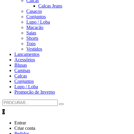
Calças
Calças Jeans
Casacos
Conjuntos
Lupo / Loba
Macacão
Saias
Shorts
Tops
Vestidos
Lançamentos
Acessórios
Blusas
Camisas
Calças
Conjuntos
Lupo / Loba
Promoção de Inverno
0
Entrar
Criar conta
Pedidos