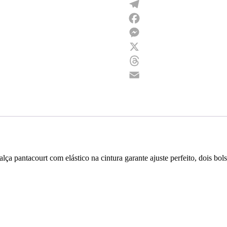
WhatsApp
Telegram
Facebook
Messenger
X
Threads
Email
 pantacourt com elástico na cintura garante ajuste perfeito, dois bolso