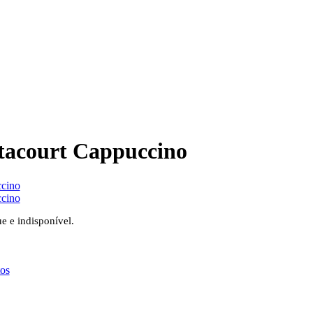
tacourt Cappuccino
ue e indisponível.
os