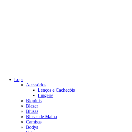
Loja
Acessórios
Lenços e Cachecóis
Lingerie
Biquínis
Blazer
Blusas
Blusas de Malha
Camisas
Bodys