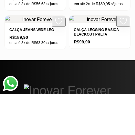
em até 3x de
R$
56,63
s/ juros
em até 2x de
R$
69,95
s/ juros
Este
Este
produto
produto
tem
tem
CALÇA JEANS WIDE LEG
CALÇA LEGGING BASICA
BLACKOUT PRETA
várias
várias
R$
189,90
R$
99,90
em até 3x de
R$
63,30
s/ juros
variantes.
variantes.
As
As
Este
Este
opções
opções
produto
produto
podem
podem
tem
tem
ser
ser
várias
várias
escolhidas
escolhidas
variantes.
variantes.
na
na
As
As
página
página
opções
opções
do
do
podem
podem
produto
produto
ser
ser
escolhidas
escolhidas
na
na
página