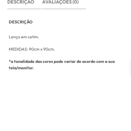
DESCRIÇÃO
AVALIAÇÕES (0)
DESCRIÇÃO
Lenço em cetim.
MEDIDAS: 90cm x 90cm.
*a tonalidade das cores pode variar de acordo com a sua
tela/monitor.
INFORMAÇÃO ADICIONAL
Peso
0,056 kg
Dimensões
20 × 25 × 2 cm
Tamanho
Único