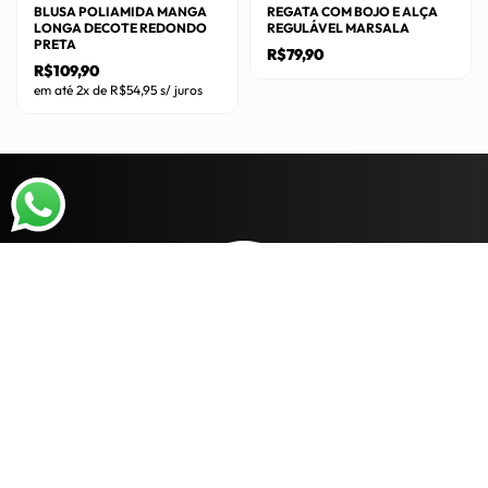
do
BLUSA POLIAMIDA MANGA
REGATA COM BOJO E ALÇA
produto
LONGA DECOTE REDONDO
REGULÁVEL MARSALA
produto
PRETA
R$
79,90
R$
109,90
Este
em até 2x de
R$
54,95
s/ juros
produto
Este
tem
produto
várias
tem
variantes.
várias
As
variantes.
opções
As
podem
opções
ser
podem
escolhidas
ser
na
escolhidas
página
na
do
página
produto
do
produto