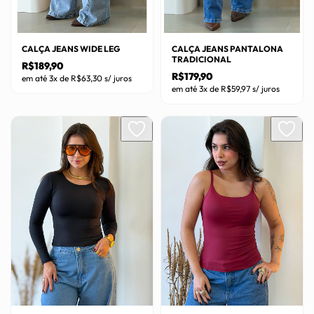
CALÇA JEANS WIDE LEG
CALÇA JEANS PANTALONA
TRADICIONAL
R$
189,90
R$
179,90
em até 3x de
R$
63,30
s/ juros
em até 3x de
R$
59,97
s/ juros
Este
Este
produto
produto
tem
tem
várias
várias
variantes.
variantes.
As
As
opções
opções
podem
podem
ser
ser
escolhidas
escolhidas
na
na
página
página
do