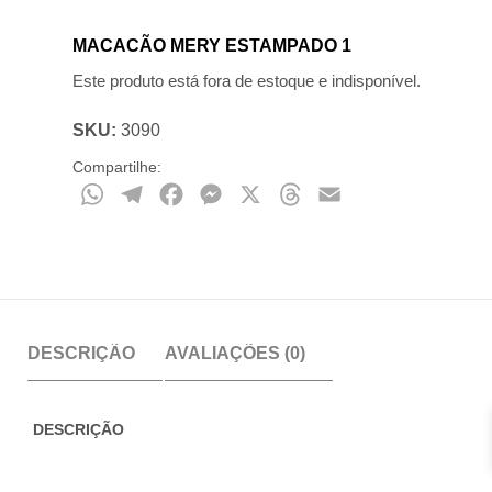
MACACÃO MERY ESTAMPADO 1
Este produto está fora de estoque e indisponível.
SKU:
3090
Compartilhe:
WhatsApp
Telegram
Facebook
Messenger
X
Threads
Email
DESCRIÇÃO
AVALIAÇÕES (0)
DESCRIÇÃO
Macacão em tecido viscolycra, modelo regata com decote V e dois