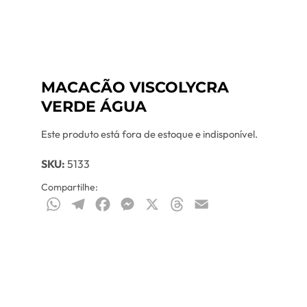
MACACÃO VISCOLYCRA
VERDE ÁGUA
Este produto está fora de estoque e indisponível.
SKU:
5133
Compartilhe:
WhatsApp
Telegram
Facebook
Messenger
X
Threads
Email