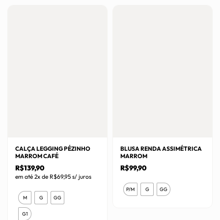
CALÇA LEGGING PÉZINHO
BLUSA RENDA ASSIMÉTRICA
MARROM CAFÉ
MARROM
R$
139,90
R$
99,90
em até 2x de
R$
69,95
s/ juros
Este
P/M
G
GG
Este
produto
M
G
GG
produto
tem
G1
tem