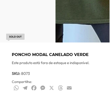
SOLD OUT
PONCHO MODAL CANELADO VERDE
Este produto está fora de estoque e indisponível.
SKU:
8073
Compartilhe:
WhatsApp
Telegram
Facebook
Messenger
X
Threads
Email