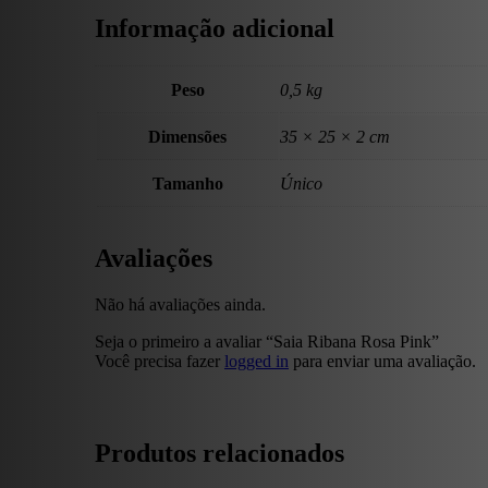
Informação adicional
Peso
0,5 kg
Dimensões
35 × 25 × 2 cm
Tamanho
Único
Avaliações
Não há avaliações ainda.
Seja o primeiro a avaliar “Saia Ribana Rosa Pink”
Você precisa fazer
logged in
para enviar uma avaliação.
Produtos relacionados