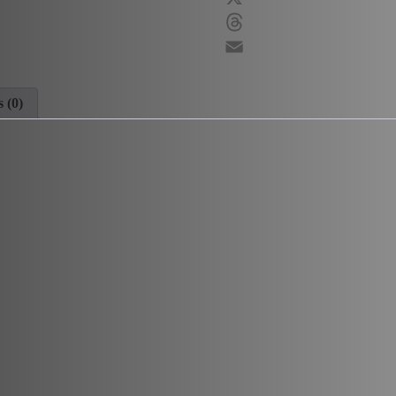
X
Threads
Email
 (0)