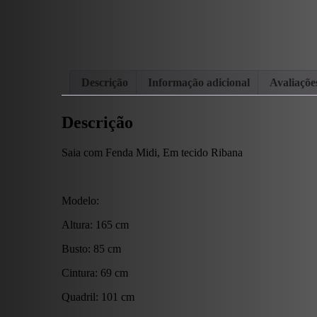
Descrição
Informação adicional
Avaliações
Descrição
Saia com Fenda Midi, Em tecido Ribana
Modelo:
Altura: 165 cm
Busto: 85 cm
Cintura: 69 cm
Quadril: 101 cm