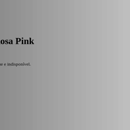
osa Pink
ue e indisponível.