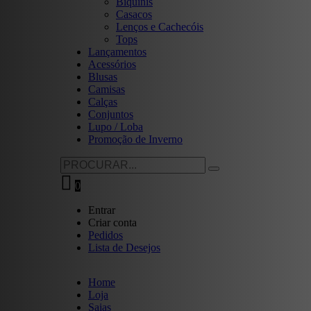
Biquínis
Casacos
Lenços e Cachecóis
Tops
Lançamentos
Acessórios
Blusas
Camisas
Calças
Conjuntos
Lupo / Loba
Promoção de Inverno
0
Entrar
Criar conta
Pedidos
Lista de Desejos
Home
Loja
Saias