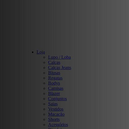
Loja
Lupo / Loba
Calças
Calças Jeans
Blusas
Regatas
Bodys
Camisas
Blazer
Conjuntos
Saias
Vestidos
Macacão
Shorts
Acessórios