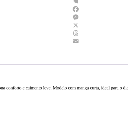
WhatsApp
Telegram
Facebook
Messenger
X
Threads
Email
iona conforto e caimento leve. Modelo com manga curta, ideal para o dia