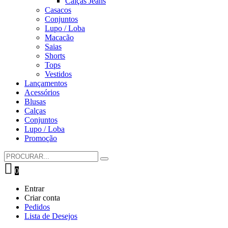
Calças Jeans
Casacos
Conjuntos
Lupo / Loba
Macacão
Saias
Shorts
Tops
Vestidos
Lançamentos
Acessórios
Blusas
Calças
Conjuntos
Lupo / Loba
Promoção
0
Entrar
Criar conta
Pedidos
Lista de Desejos