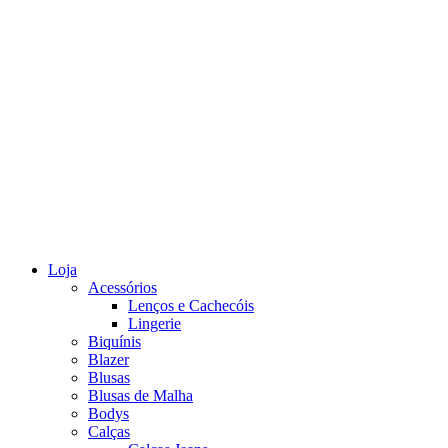
Loja
Acessórios
Lenços e Cachecóis
Lingerie
Biquínis
Blazer
Blusas
Blusas de Malha
Bodys
Calças