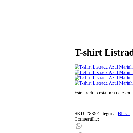
T-shirt Listr
Este produto está fora de estoq
SKU:
7836
Categoria:
Blusas
Compartilhe: