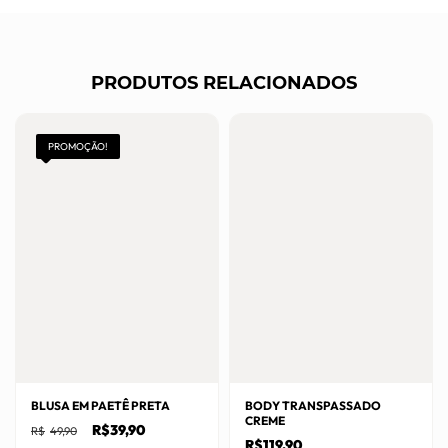
PRODUTOS RELACIONADOS
PROMOÇÃO!
BLUSA EM PAETÊ PRETA
BODY TRANSPASSADO
CREME
O
O
R$
39,90
R$
49,90
preço
preço
R$
119,90