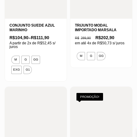
CONJUNTO SUEDE AZUL
TRIJUNTO MODAL
MARINHO
IMPORTADO MARSALA
Faixa
O
O
R$
104,90
–
R$
111,90
R$
202,90
R$
289,90
de
preço
preço
A partir de 2x de
R$
52,45
s/
em até 4x de
R$
50,73
s/ juros
preço:
original
atual
juros
R$104,90
era:
é:
Este
através
R$289,90.
R$202,90.
Este
M
G
GG
R$111,90
M
G
GG
produto
produto
tem
EXG
G1
tem
várias
várias
variantes.
variantes.
As
As
PROMOÇÃO!
opções
opções
podem
podem
ser
ser
escolhidas
escolhidas
na
na