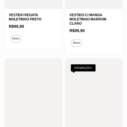
VESTIDO REGATA
VESTIDO C/ MANGA
MOLETINHO PRETO
MOLETINHO MARROM
CLARO
R$
99,90
R$
99,90
Este
Único
Este
produto
Único
produto
tem
tem
várias
várias
variantes.
variantes.
PROMOÇÃO!
As
As
opções
opções
podem
podem
ser
ser
escolhidas
escolhidas
na
na
página
página
do
do