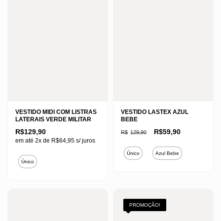
VESTIDO MIDI COM LISTRAS
VESTIDO LASTEX AZUL
LATERAIS VERDE MILITAR
BEBE
O
O
R$
129,90
R$
59,90
R$
129,90
preço
preço
em até 2x de
R$
64,95
s/ juros
original
atual
Este
era:
é:
Único
Azul Bebe
Este
R$129,90.
R$59,90.
produto
Único
produto
tem
tem
várias
várias
variantes.
variantes.
PROMOÇÃO!
As
As