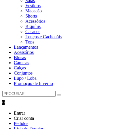
Saias
Vestidos
Macacão
Shorts
Acessórios
Biquínis
Casacos
Lenços e Cachecóis
Tops
Lançamentos
Acessórios
Blusas
Camisas
Calças
Conjuntos
Lupo / Loba
Promoção de Inverno
0
Entrar
Criar conta
Pedidos
Lista de Desejos