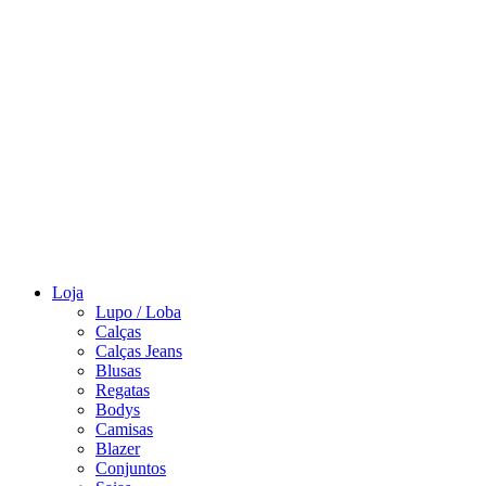
Loja
Lupo / Loba
Calças
Calças Jeans
Blusas
Regatas
Bodys
Camisas
Blazer
Conjuntos