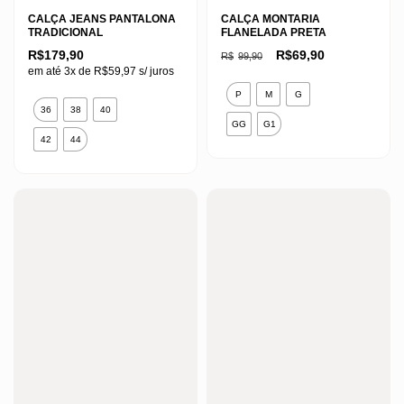
CALÇA JEANS PANTALONA
CALÇA MONTARIA
TRADICIONAL
FLANELADA PRETA
O
O
R$
179,90
R$
69,90
R$
99,90
preço
preço
em até 3x de
R$
59,97
s/ juros
original
atual
Este
era:
é:
P
M
G
Este
R$99,90.
R$69,90.
produto
36
38
40
produto
GG
G1
tem
42
44
tem
várias
várias
variantes.
variantes.
As
As
opções
opções
podem
podem
ser
ser
escolhidas
escolhidas
na
na
página
página
do
do
produto
produto