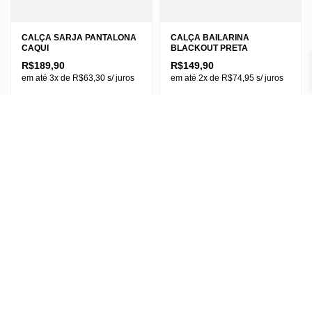
CALÇA SARJA PANTALONA
CALÇA BAILARINA
CAQUI
BLACKOUT PRETA
R$
189,90
R$
149,90
em até 3x de
R$
63,30
s/ juros
em até 2x de
R$
74,95
s/ juros
Este
Este
36
38
40
M
G
GG
produto
produto
42
44
46
G1
tem
tem
várias
várias
variantes.
variantes.
As
As
opções
opções
podem
podem
ser
ser
escolhidas
escolhidas
na
na
página
página
do
do