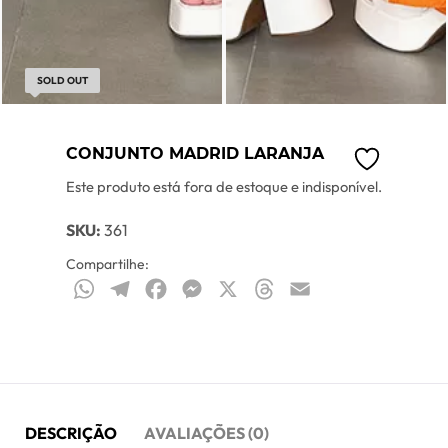
SOLD OUT
CONJUNTO MADRID LARANJA
Este produto está fora de estoque e indisponível.
SKU:
361
Compartilhe:
WhatsApp
Telegram
Facebook
Messenger
X
Threads
Email
DESCRIÇÃO
AVALIAÇÕES (0)